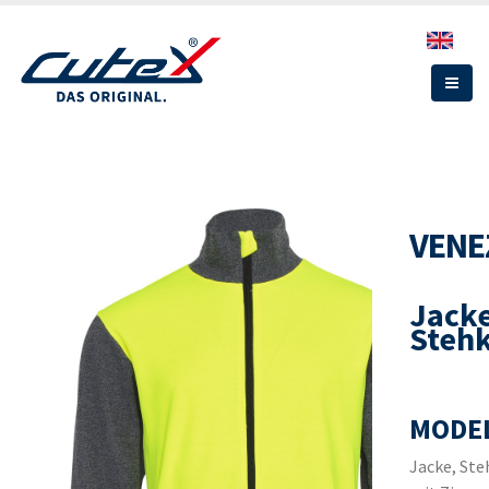
Direkt
zum
Inhalt
VENE
Jacke
Steh
MODEL
Jacke, Ste