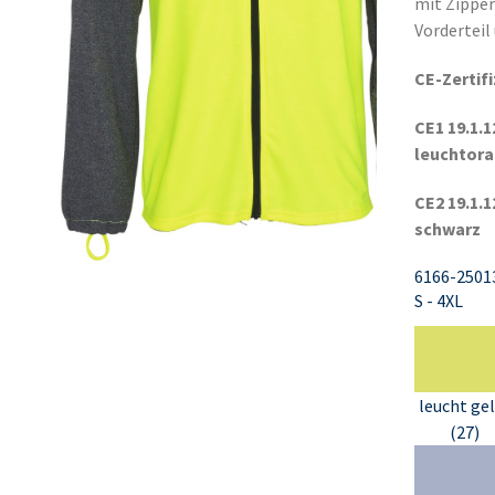
mit Zipper
Vorderteil
CE-Zertif
CE1 19.1.1
leuchtor
CE2 19.1.1
schwarz
6166-2501
S - 4XL
leucht ge
(27)