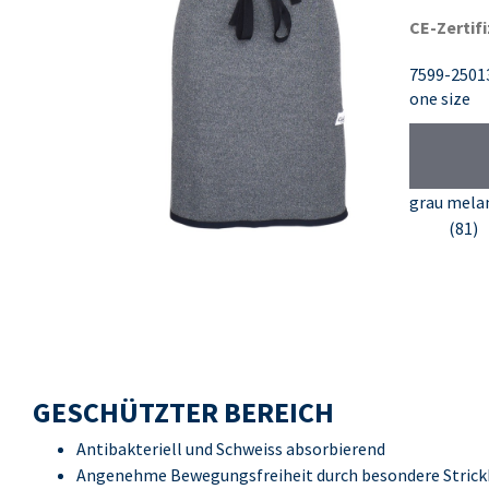
CE-Zertifi
7599-2501
one size
grau mela
(81)
GESCHÜTZTER BEREICH
Antibakteriell und Schweiss absorbierend
Angenehme Bewegungsfreiheit durch besondere Strick