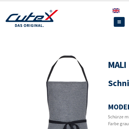
Direkt
zum
Inhalt
MALI
Schni
MODEL
Schürze mi
Farbe gra