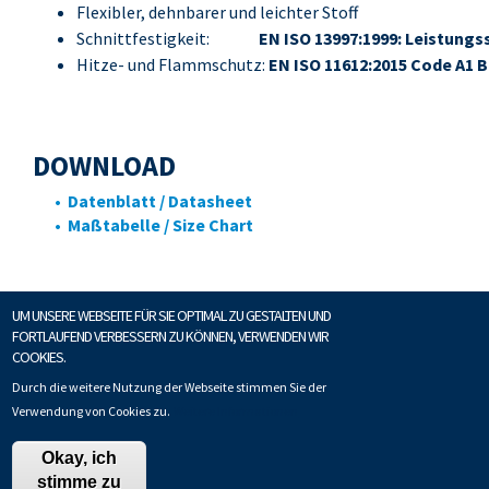
Flexibler, dehnbarer und leichter Stoff
Schnittfestigkeit:
EN ISO 13997:1999: Leistungs
Hitze- und Flammschutz:
EN ISO 11612:2015 Code A1 B
DOWNLOAD
• Datenblatt / Datasheet
• Maßtabelle / Size Chart
UM UNSERE WEBSEITE FÜR SIE OPTIMAL ZU GESTALTEN UND
FORTLAUFEND VERBESSERN ZU KÖNNEN, VERWENDEN WIR
COOKIES.
Datenschutz
Impressum
Copyright © Fuchshuber Techno-Tex GmbH
Durch die weitere Nutzung der Webseite stimmen Sie der
Verwendung von Cookies zu.
Weitere Informationen
Okay, ich
stimme zu