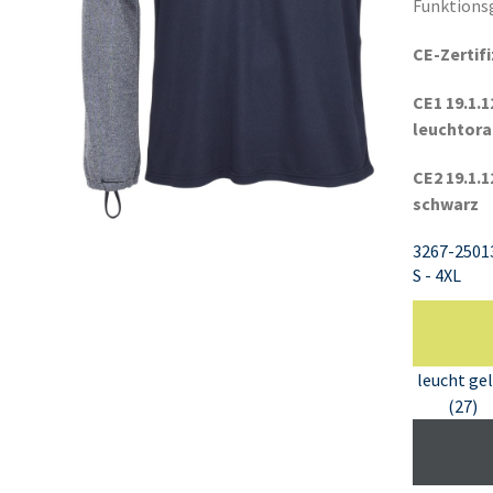
Funktions
CE-Zertif
CE1 19.1.1
leuchtor
CE2 19.1.1
schwarz
3267-2501
S - 4XL
leucht ge
(27)