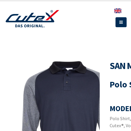
Direkt
zum
Inhalt
SAN 
Polo 
MODEL
Polo Shirt
Cutex®, Vo