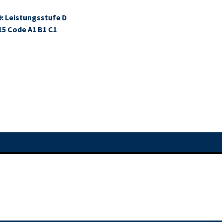
9: Leistungsstufe D
15 Code A1 B1 C1