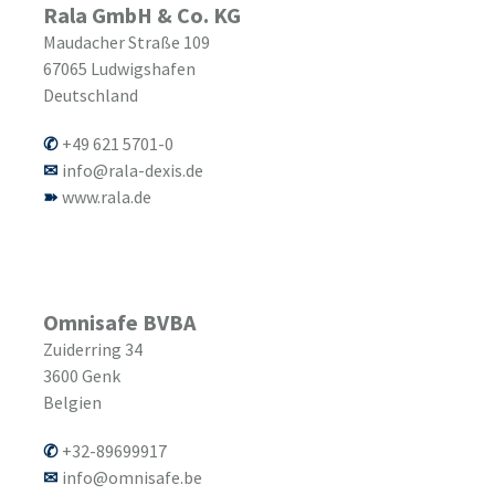
Rala GmbH & Co. KG
Maudacher Straße 109
67065
Ludwigshafen
Deutschland
+49 621 5701-0
info@rala-dexis.de
www.rala.de
Omnisafe BVBA
Zuiderring 34
3600
Genk
Belgien
+32-89699917
info@omnisafe.be