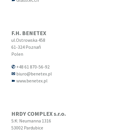
Glasstec.ch
F.H. BENETEX
ul.Ostrowska 458
61-324
Poznań
Polen
+48 61 870-56-92
biuro@benetex.pl
www.benetex.pl
HRDY COMPLEX s.r.o.
S:K: Neumanna 1316
53002
Pardubice