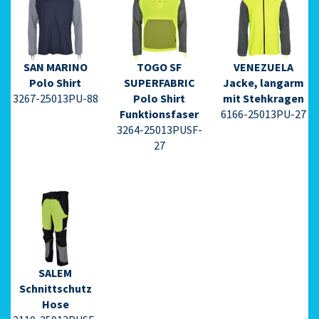
⇩
⇩
⇩
SAN MARINO
TOGO SF
VENEZUELA
Datenblatt PDF
Datenblatt PDF
Datenblatt PDF
Polo Shirt
SUPERFABRIC
Jacke, langarm
⇩
⇩
⇩
3267-25013PU-88
Polo Shirt
mit Stehkragen
Funktionsfaser
6166-25013PU-27
3264-25013PUSF-
27
⇩
Datenblatt PDF
SALEM
⇩
Schnittschutz
Hose