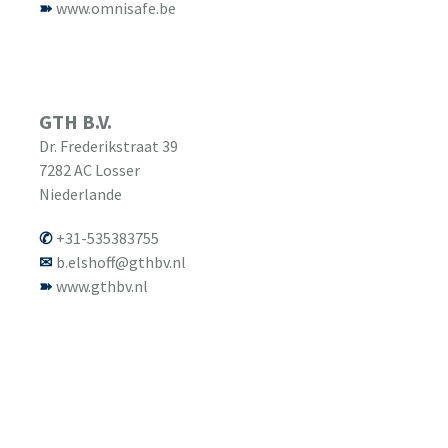
www.omnisafe.be
GTH B.V.
Dr. Frederikstraat 39
7282 AC
Losser
Niederlande
+31-535383755
b.elshoff@gthbv.nl
www.gthbv.nl